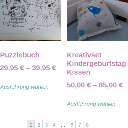
Puzzlebuch
Kreativset
Kindergeburtstag
29,95
€
–
39,95
€
Kissen
50,00
€
–
85,00
€
Ausführung wählen
Ausführung wählen
1
2
3
4
…
6
7
8
→