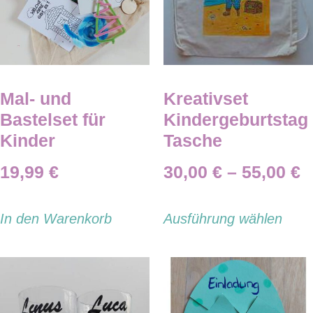
Mal- und
Kreativset
Bastelset für
Kindergeburtstag
Kinder
Tasche
19,99
€
30,00
€
–
55,00
€
In den Warenkorb
Ausführung wählen