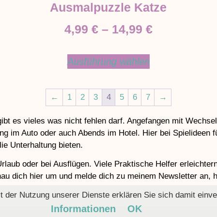
Ausmalpuzzle Katze
4,99
€
–
14,99
€
Ausführung wählen
←
1
2
3
4
5
6
7
→
ibt es vieles was nicht fehlen darf. Angefangen mit Wechse
ng im Auto oder auch Abends im Hotel. Hier bei Spielideen f
ie Unterhaltung bieten.
Urlaub oder bei Ausflügen. Viele Praktische Helfer erleichte
u dich hier um und melde dich zu meinem Newsletter an, hie
Mit der Nutzung unserer Dienste erklären Sie sich damit ei
Informationen
OK