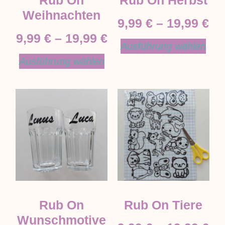
Rub On
Rub On Herbst
Weihnachten
9,99
€
–
19,99
€
9,99
€
–
19,99
€
Ausführung wählen
Ausführung wählen
Rub On
Rub On Tiere
Wunschmotive