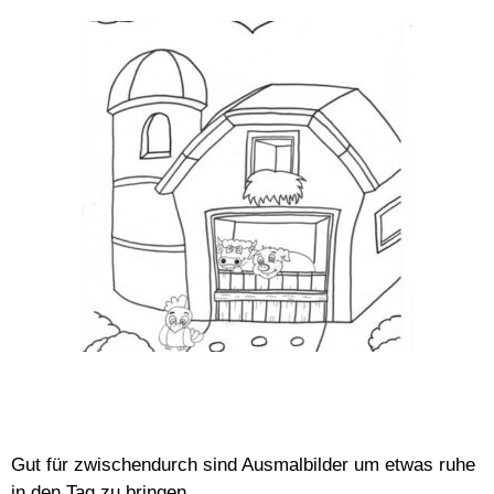
Gut für zwischendurch sind Ausmalbilder um etwas ruhe
in den Tag zu bringen