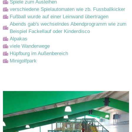
Spiele zum Ausleihen
verschiedene Spielautomaten wie zb. Fussballkicker
Fußball wurde auf einer Leinwand übertragen
Abends gab's wechselndes Abendprogramm wie zum
Beispiel Fackellauf oder Kinderdisco
Alpakas
viele Wanderwege
Hüpfburg im Außenbereich
Minigolfpark