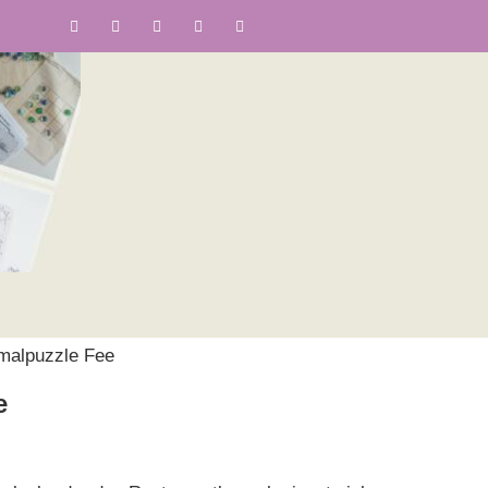
malpuzzle Fee
e