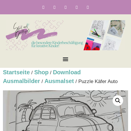
Startseite
Shop
Download
/
/
Ausmalbilder
Ausmalset
/
/ Puzzle Käfer Auto