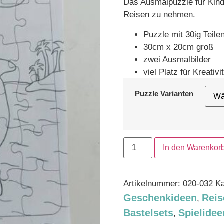
Das Ausmalpuzzle für Kind
Reisen zu nehmen.
Puzzle mit 30ig Teile
30cm x 20cm groß
zwei Ausmalbilder
viel Platz für Kreativi
Puzzle Varianten
In den Warenkor
Artikelnummer:
020-032
Ka
Geschenkideen
Reis
,
Bastelsets
Spielidee
,