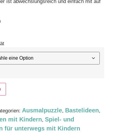
er ist abwechslungsreich und einfach mit auf
n
tät
b
Ausmalpuzzle
Bastelideen
tegorien:
,
,
en mit Kindern
Spiel- und
,
n für unterwegs mit Kindern