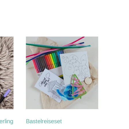
rling
Bastelreiseset