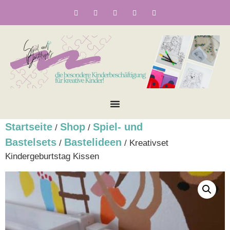
Startseite
Shop
Spiel- und
/
/
Bastelsets
Bastelideen
/
/ Kreativset
Kindergeburtstag Kissen